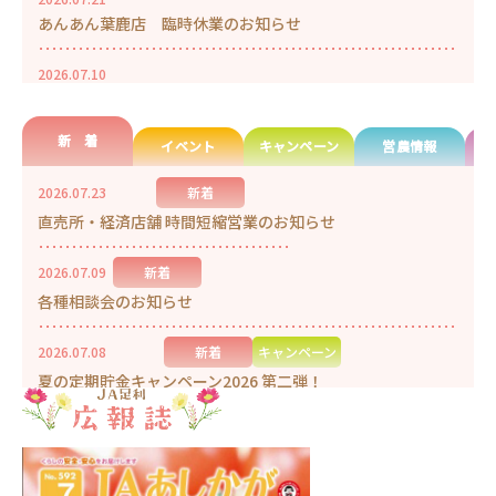
あんあん葉鹿店 臨時休業のお知らせ
2026.07.10
手形・小切手の全面的な電子化に向けた対応について
新 着
イベント
キャンペーン
営農情報
2026.06.30
旧御厨支所売却に伴う再公募について
2026.07.23
新着
直売所・経済店舗 時間短縮営業のお知らせ
2026.05.20
令和９年度職員募集（２次募集）について
2026.07.09
新着
2026.02.02
各種相談会のお知らせ
窓口での通帳コメント入力サービス終了のお知らせ
2026.07.08
新着
キャンペーン
2025.12.26
夏の定期貯金キャンペーン2026 第二弾！
貯金規定の変更について 令和８年４月１日～（当座勘定規
定、納税準備貯金規定）
2026.06.11
新着
就職説明会（２次募集２期・３期）について
2025.12.22