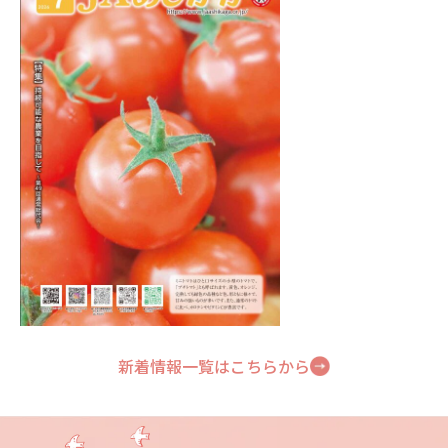
※JA足利のインスタグラムを装ったなりすましアカウント
2026.02.06
新着
にご注意ください※
令和９年度職員募集について
2025.10.24
法人のお客様の新規口座開設について（お知らせ）
2025.09.01
フィッシング詐欺等にご注意ください
2025.09.01
手形・小切手の全面的な電子化に向けた対応について
2025.06.27
オンラインカジノを利用した賭博は犯罪です！
新着情報一覧はこちらから